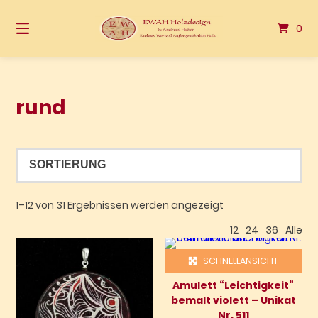
Springen
Sie
0
zum
Inhalt
rund
1–12 von 31 Ergebnissen werden angezeigt
12
24
36
Alle
SCHNELLANSICHT
Amulett “Leichtigkeit”
bemalt violett – Unikat
Nr. 511