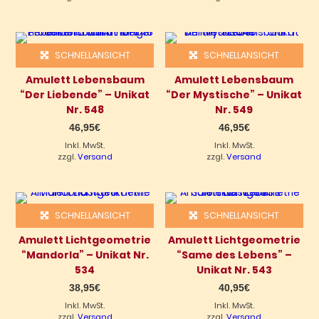
SCHNELLANSICHT
SCHNELLANSICHT
Amulett Lebensbaum
Amulett Lebensbaum
“Der Liebende” – Unikat
“Der Mystische” – Unikat
Nr. 548
Nr. 549
46,95
€
46,95
€
Inkl. MwSt.
Inkl. MwSt.
zzgl.
Versand
zzgl.
Versand
SCHNELLANSICHT
SCHNELLANSICHT
Amulett Lichtgeometrie
Amulett Lichtgeometrie
“Mandorla” – Unikat Nr.
“Same des Lebens” –
534
Unikat Nr. 543
38,95
€
40,95
€
Inkl. MwSt.
Inkl. MwSt.
zzgl.
Versand
zzgl.
Versand