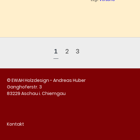
2
3
1
© EWAH Holzdesign - Andreas Huber
Ganghoferstr. 3
83229 Aschau i. Chiemgau
Kontakt