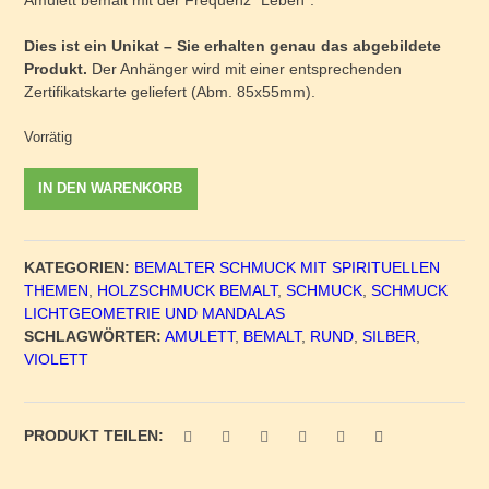
Amulett bemalt mit der Frequenz “Leben”.
Dies ist ein Unikat – Sie erhalten genau das abgebildete
Produkt.
Der Anhänger wird mit einer entsprechenden
Zertifikatskarte geliefert (Abm. 85x55mm).
Vorrätig
Amulett
IN DEN WARENKORB
"Leben"
bemalt
violett
KATEGORIEN:
BEMALTER SCHMUCK MIT SPIRITUELLEN
-
THEMEN
,
HOLZSCHMUCK BEMALT
,
SCHMUCK
,
SCHMUCK
Unikat
LICHTGEOMETRIE UND MANDALAS
Nr.
SCHLAGWÖRTER:
AMULETT
,
BEMALT
,
RUND
,
SILBER
,
506
VIOLETT
Menge
PRODUKT TEILEN: