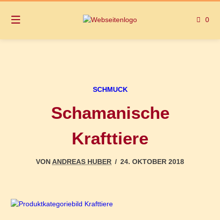
Springen
Sie
0
zum
Inhalt
SCHMUCK
Schamanische
Krafttiere
VON
ANDREAS HUBER
/
24. OKTOBER 2018