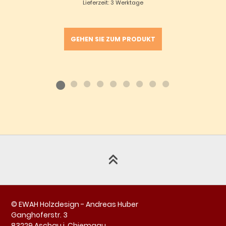
Lieferzeit: 3 Werktage
GEHEN SIE ZUM PRODUKT
© EWAH Holzdesign - Andreas Huber
Ganghoferstr. 3
83229 Aschau i. Chiemgau