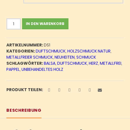
Duftschmuck-
IN DEN WARENKORB
Anhänger
"geschwungenes
Herz"
ARTIKELNUMMER:
DS1
Menge
KATEGORIEN:
DUFTSCHMUCK
,
HOLZSCHMUCK NATUR
,
METALLFREIER SCHMUCK
,
NEUHEITEN
,
SCHMUCK
SCHLAGWÖRTER:
BALSA
,
DUFTSCHMUCK
,
HERZ
,
METALLFREI
,
PAPPEL
,
UNBEHANDELTES HOLZ
PRODUKT TEILEN:
BESCHREIBUNG