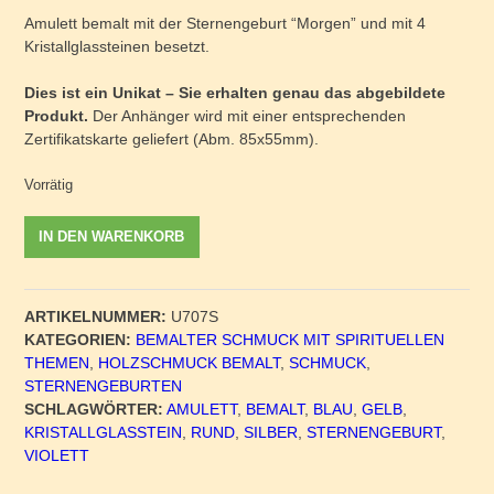
Amulett bemalt mit der Sternengeburt “Morgen” und mit 4
Kristallglassteinen besetzt.
Dies ist ein Unikat – Sie erhalten genau das abgebildete
Produkt.
Der Anhänger wird mit einer entsprechenden
Zertifikatskarte geliefert (Abm. 85x55mm).
Vorrätig
Anhänger
IN DEN WARENKORB
Sternengeburt
"Morgen"
-
ARTIKELNUMMER:
U707S
Unikat
KATEGORIEN:
BEMALTER SCHMUCK MIT SPIRITUELLEN
Nr.
THEMEN
,
HOLZSCHMUCK BEMALT
,
SCHMUCK
,
707
STERNENGEBURTEN
Menge
SCHLAGWÖRTER:
AMULETT
,
BEMALT
,
BLAU
,
GELB
,
KRISTALLGLASSTEIN
,
RUND
,
SILBER
,
STERNENGEBURT
,
VIOLETT