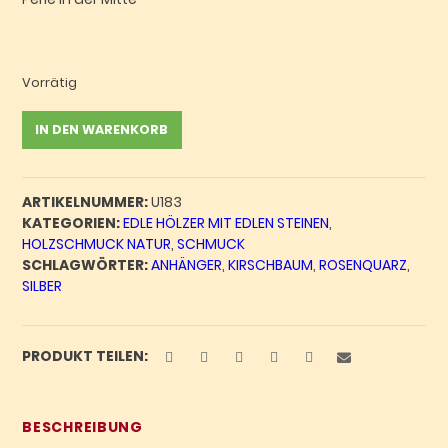
Vorrätig
Anhänger
IN DEN WARENKORB
Kirschbaum
mit
Rosenquarz
ARTIKELNUMMER:
U183
-
KATEGORIEN:
EDLE HÖLZER MIT EDLEN STEINEN
,
Unikat
HOLZSCHMUCK NATUR
,
SCHMUCK
Nr.
SCHLAGWÖRTER:
ANHÄNGER
,
KIRSCHBAUM
,
ROSENQUARZ
,
183
SILBER
Menge
PRODUKT TEILEN:
BESCHREIBUNG