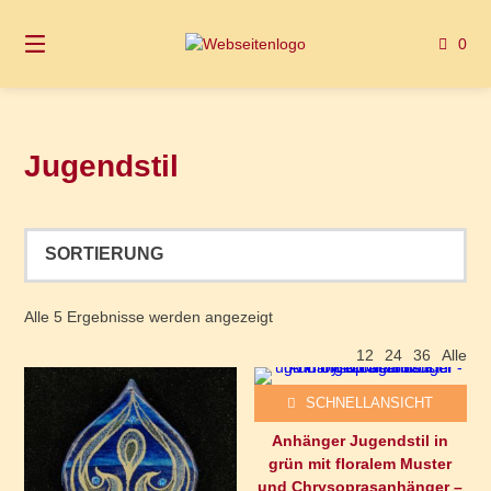
Springen
Sie
0
zum
Inhalt
Jugendstil
Alle 5 Ergebnisse werden angezeigt
12
24
36
Alle
SCHNELLANSICHT
Anhänger Jugendstil in
grün mit floralem Muster
und Chrysoprasanhänger –