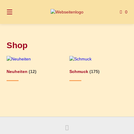
Springen
Sie
0
zum
Inhalt
Shop
Neuheiten
(12)
Schmuck
(175)