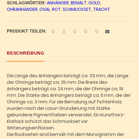
ANHÄNGER
,
BEMALT
,
GOLD
,
Unikat
SCHLAGWÖRTER:
OHRANHÄNGER
,
OVAL
,
ROT
,
SCHMUCKSET
,
TRACHT
Nr.
346
Menge
PRODUKT TEILEN:
BESCHREIBUNG
Die Länge des Anhängers beträgt ca. 33 mm, die Länge
der Ohrringe beträgt ca. 25 mm. Die Breite des
Anhängers beträgt ca. 24 mm, die der Ohrringe ca. 19
mm. Die Stärke des Anhängers beträgt ca. 5 mm, die der
Ohrringe ca. 3 mm. Für die Bemalung auf Fichtenholz
wurden nach der Lasur-Grundierung mit Stärke
gebundene Pigmentfarben verwendet. Ein Kunstharz-
Klarlack schützt das Schmuckset vor
Witterungseinflüssen.
Die Rückseiten sind bemalt mit dem Monogramm der