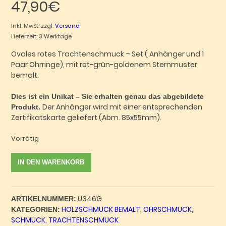
47,90
€
Inkl. MwSt.
zzgl.
Versand
Lieferzeit: 3 Werktage
Ovales rotes Trachtenschmuck – Set ( Anhänger und 1
Paar Ohrringe), mit rot-grün-goldenem Sternmuster
bemalt.
Dies ist ein Unikat – Sie erhalten genau das abgebildete
Der Anhänger wird mit einer entsprechenden
Produkt.
Zertifikatskarte geliefert (Abm. 85x55mm).
Vorrätig
Trachtenschmuck
IN DEN WARENKORB
Anhänger
und
Ohrringe
U346G
rot
ARTIKELNUMMER:
HOLZSCHMUCK BEMALT
,
OHRSCHMUCK
,
oval
KATEGORIEN:
SCHMUCK
,
TRACHTENSCHMUCK
-