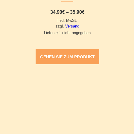
Preisspanne:
34,90
€
–
35,90
€
34,90€
Inkl. MwSt.
bis
35,90€
zzgl.
Versand
Lieferzeit: nicht angegeben
GEHEN SIE ZUM PRODUKT