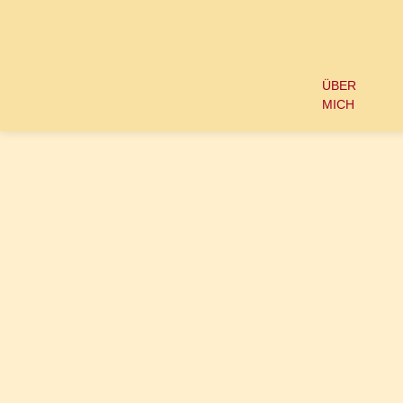
Springen
Sie
zum
Inhalt
ÜBER
MICH