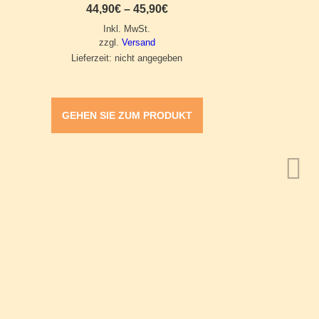
Preisspanne:
44,90
€
–
45,90
€
44,90€
Inkl. MwSt.
bis
45,90€
zzgl.
Versand
Lieferzeit: nicht angegeben
GEHEN SIE ZUM PRODUKT