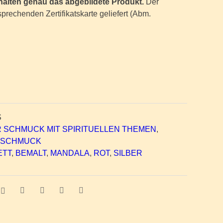
erhalten genau das abgebildete Produkt.
Der
prechenden Zertifikatskarte geliefert (Abm.
S
 SCHMUCK MIT SPIRITUELLEN THEMEN
,
SCHMUCK
ETT
,
BEMALT
,
MANDALA
,
ROT
,
SILBER