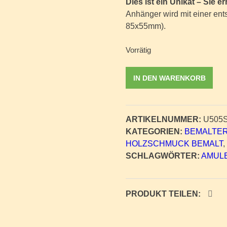
Dies ist ein Unikat – Sie 
Anhänger wird mit einer ents
85x55mm).
Vorrätig
Amulett
IN DEN WARENKORB
Mandala
"Kraft"
-
ARTIKELNUMMER:
U505
Unikat
KATEGORIEN:
BEMALTER
Nr.
HOLZSCHMUCK BEMALT
,
505
SCHLAGWÖRTER:
AMUL
Menge
PRODUKT TEILEN: