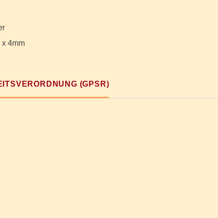
er
 x 4mm
ITSVERORDNUNG (GPSR)