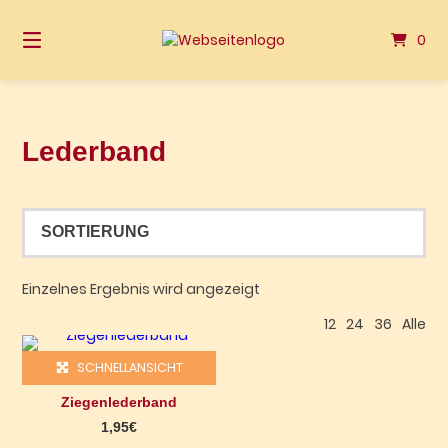
Springen
Sie
0
zum
Inhalt
Lederband
Einzelnes Ergebnis wird angezeigt
12
24
36
Alle
Dieses Produkt weist mehrere Varianten auf. Die Optionen können auf der Produktseite gewählt werden
SCHNELLANSICHT
Ziegenlederband
1,95
€