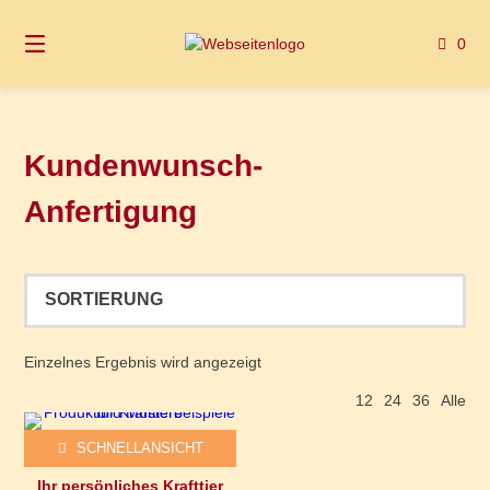
Springen
Sie
0
zum
Inhalt
Kundenwunsch-
Anfertigung
Einzelnes Ergebnis wird angezeigt
12
24
36
Alle
Dieses Produkt weist mehrere Varianten auf. Die Optionen können auf der Produktseite gewählt werden
SCHNELLANSICHT
Ihr persönliches Krafttier