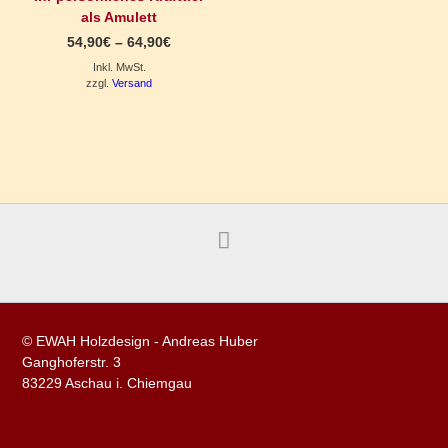
als Amulett
Preisspanne:
54,90
€
–
64,90
€
54,90€
Inkl. MwSt.
bis
64,90€
zzgl.
Versand
© EWAH Holzdesign - Andreas Huber
Ganghoferstr. 3
83229 Aschau i. Chiemgau