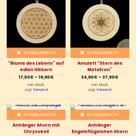
SCHNELLANSICHT
SCHNELLANSICHT
“Blume des Lebens” auf
Amulett “Stern des
edlen Hölzern
Metatron”
Preisspanne:
Preiss
17,50
€
–
19,90
€
34,90
€
–
37,90
€
17,50€
34,90€
Inkl. MwSt.
bis
Inkl. MwSt.
bis
19,90€
37,90€
zzgl.
Versand
zzgl.
Versand
SCHNELLANSICHT
SCHNELLANSICHT
Anhänger Ahorn mit
Anhänger
Chrysokoll
Engelsflügelchen Ahorn