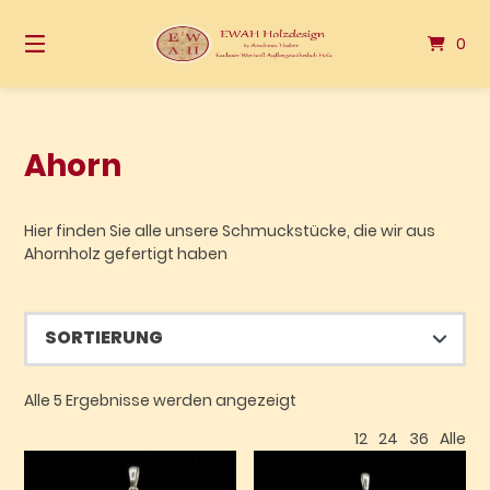
Springen
Sie
0
zum
Inhalt
Ahorn
Hier finden Sie alle unsere Schmuckstücke, die wir aus
Ahornholz gefertigt haben
Alle 5 Ergebnisse werden angezeigt
12
24
36
Alle
Dieses Produkt weist mehrere Varianten auf. Die Optionen können auf der Produktseite gewählt werden
Dieses Produkt weist mehrere Varianten auf. Die Optionen können auf der Produktseite gewählt werden