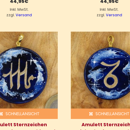
44,95
€
44,95
€
Inkl. MwSt.
Inkl. MwSt.
zzgl.
Versand
zzgl.
Versand
SCHNELLANSICHT
SCHNELLANSICHT
lett Sternzeichen
Amulett Sternzeic