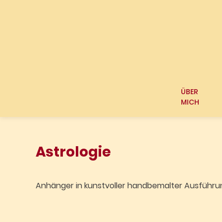
Springen
Sie
zum
Inhalt
ÜBER
MICH
Astrologie
Anhänger in kunstvoller handbemalter Ausführu