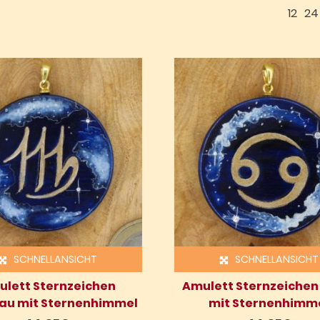
12
24
SCHNELLANSICHT
SCHNELLANSICHT
lett Sternzeichen
Amulett Sternzeichen
au mit Sternenhimmel
mit Sternenhimm