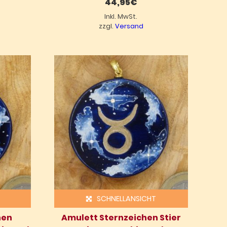
44,95
€
Inkl. MwSt.
zzgl.
Versand
SCHNELLANSICHT
hen
Amulett Sternzeichen Stier