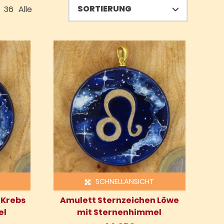
36
Alle
SCHNELLANSICHT
 Krebs
Amulett Sternzeichen Löwe
el
mit Sternenhimmel